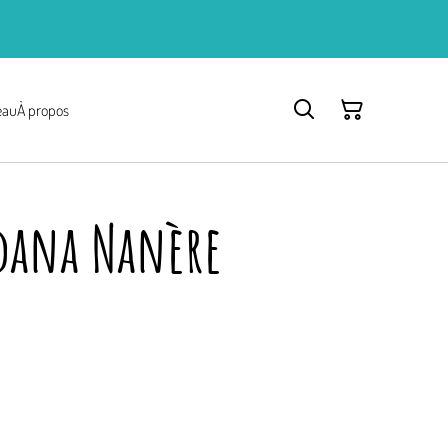
eau
À propos
dana Nanère