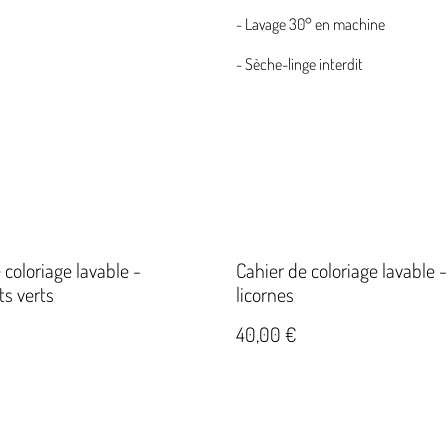
- Lavage 30° en machine
- Sèche-linge interdit
 coloriage lavable -
Cahier de coloriage lavable 
s verts
licornes
40,00 €