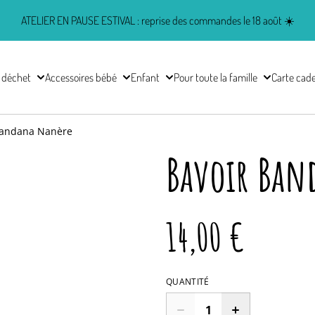
ATELIER EN PAUSE ESTIVAL : reprise des commandes le 18 août ☀️
 déchet
Accessoires bébé
Enfant
Pour toute la famille
Carte cad
Bandana Nanère
Bavoir Ban
14,00 €
QUANTITÉ