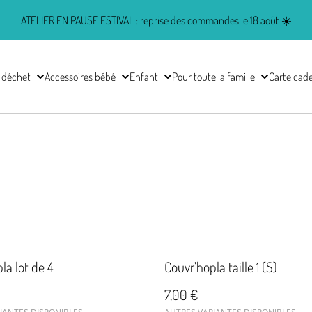
ATELIER EN PAUSE ESTIVAL : reprise des commandes le 18 août ☀️
 déchet
Accessoires bébé
Enfant
Pour toute la famille
Carte cad
la lot de 4
Couvr’hopla taille 1 (S)
7,00 €