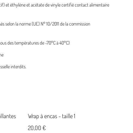
f) et éthylène et acétate de vinyle certifié contact alimentaire
isés selon la norme (UE) N° 10/2011 de la commission
 sous des températures de -70°C à 40°C)
ne
selle interdits.
llantes
Wrap à encas - taille 1
20,00 €