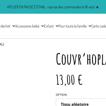
ATELIER EN PAUSE ESTIVAL : reprise des commandes le 18 août ☀️
 déchet
Accessoires bébé
Enfant
Pour toute la famille
Carte cad
XL)
Couvr’hopla
13,00 €
OPTION