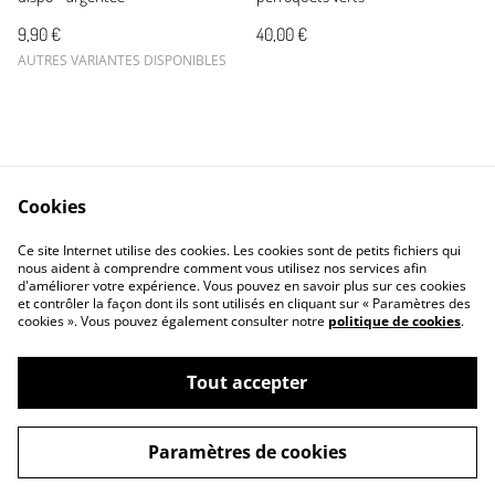
9,90 €
40,00 €
AUTRES VARIANTES DISPONIBLES
Cookies
Contactez-nous
Conditions générales
Ce site Internet utilise des cookies. Les cookies sont de petits fichiers qui
Politique de confidentialité
Politique de cookies
nous aident à comprendre comment vous utilisez nos services afin
d'améliorer votre expérience. Vous pouvez en savoir plus sur ces cookies
et contrôler la façon dont ils sont utilisés en cliquant sur « Paramètres des
cookies ». Vous pouvez également consulter notre
politique de cookies
.
Tout accepter
©
2026
Créa Mout
Paramètres de cookies
powered by