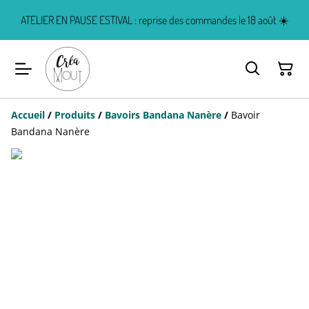
ATELIER EN PAUSE ESTIVAL : reprise des commandes le 18 août ☀️
Accueil
/
Produits
/
Bavoirs Bandana Nanère
/
Bavoir
Bandana Nanère