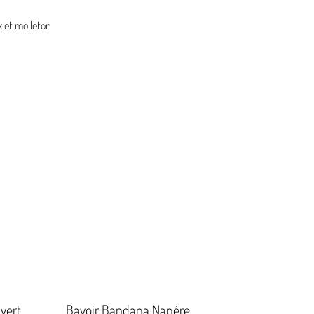
x et molleton
vert
Bavoir Bandana Nanère