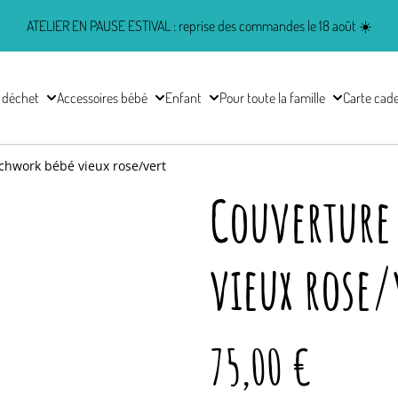
ATELIER EN PAUSE ESTIVAL : reprise des commandes le 18 août ☀️
 déchet
Accessoires bébé
Enfant
Pour toute la famille
Carte cad
chwork bébé vieux rose/vert
Couverture
vieux rose/
75,00 €