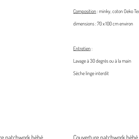
Composition
: minky, coton Oeko Te
dimensions : 70 x 100 cm environ
Entretien
:
Lavage à 30 degrés ou à la main
Sèche linge interdit
re patchwork bébé
Couverture patchwork bébé 