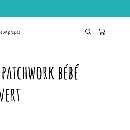
eau
À propos
 patchwork bébé
vert