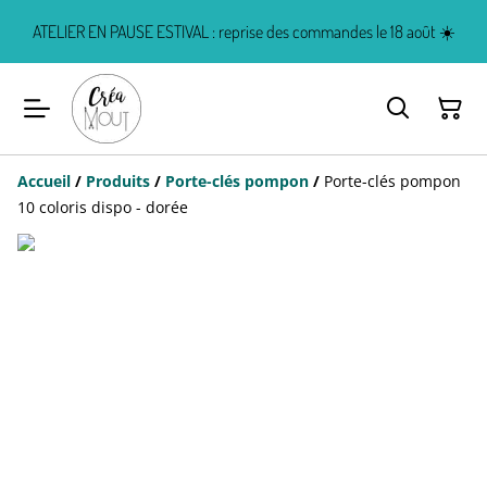
ATELIER EN PAUSE ESTIVAL : reprise des commandes le 18 août ☀️
Accueil
/
Produits
/
Porte-clés pompon
/
Porte-clés pompon
10 coloris dispo - dorée