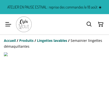
ATELIER EN PAUSE ESTIVAL : reprise des commandes le 18 août ☀️
Accueil
/
Produits
/
Lingettes lavables
/
Semainier lingettes
démaquillantes